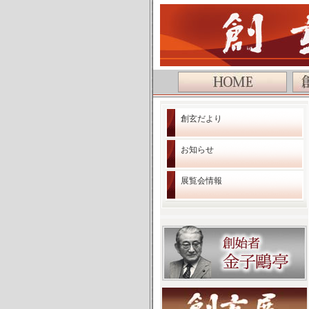
公益社団法人 創玄書道会
創玄だより
お知らせ
展覧会情報