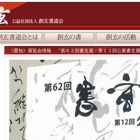
《愛知》展覧会情報 『第６２回書玄展・第１２回公募書玄