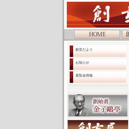
公益社団法人 創玄書道会
創玄だより
お知らせ
展覧会情報