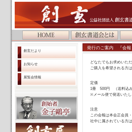
公益社団法人 創玄書道会
発行のご案内 『会報
創玄だより
どなたでもお求めいた
お知らせ
ご購入を希望される方
展覧会情報
定価
1冊 500円 （送料込
※メール便で発送いたし
注意
この会報は本会正会員
社中に属されている方