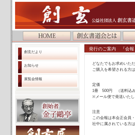
公益社団法人 創玄書道会
発行のご案内 『会報
創玄だより
どなたでもお求めいた
お知らせ
ご購入を希望される方
展覧会情報
定価
1冊 500円 （送料込
※メール便で発送いたし
注意
この会報は本会正会員
社中に属されている方