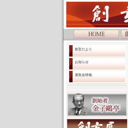
公益社団法人 創玄書道会
創玄だより
お知らせ
展覧会情報