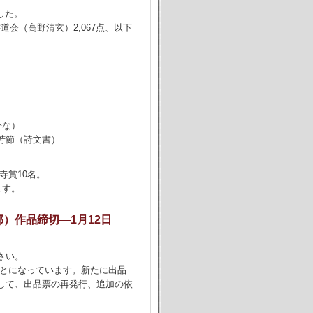
ました。
道会（高野清玄）2,067点、以下
かな）
芳節（詩文書）
寺賞10名。
ます。
）作品締切―1月12日
さい。
ことになっています。新たに出品
して、出品票の再発行、追加の依