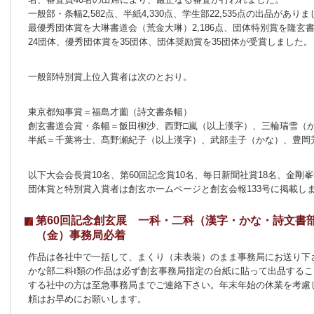
一般部・条幅2,582点、半紙4,330点、学生部22,535点の出品があり
最優秀団体賞を大琳書道会（荒金大琳）2,186点、団体特別賞を隆玄書
24団体、優秀団体賞を35団体、団体奨励賞を35団体が受賞しました。
一般部特別賞上位入賞者は次のとおり。
東京都知事賞＝福島才薗（詩文書条幅）
創玄書道会賞・条幅＝飯田柳沙、西野□嵐（以上漢字）、三輪瑞雪（
半紙＝千葉将士、髙野瀬紀子（以上漢字）、武部圭子（かな）、豊岡
以下大会会長賞10名、第60回記念賞10名、毎日新聞社賞18名、金剛峯
団体賞と特別賞入賞者は創玄ホームページと創玄会報133号に掲載し
第60回記念創玄展 一科・二科（漢字・かな・詩文書部
（金）事務局必着
作品は各社中で一括して、まくり（未表装）のまま事務局にお送り下
かな部二科Ⅰ類の作品は必ず創玄事務局指定の台紙に貼って出品する
する社中の方は至急事務局までご連絡下さい。年末年始の休業を考慮
頼はお早めにお願いします。