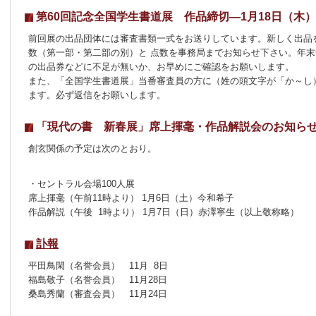
第60回記念全国学生書道展 作品締切―1月18日（木）
前回展の出品団体には審査書類一式をお送りしています。新しく出品
数（第一部・第二部の別）と 点数を事務局までお知らせ下さい。年
の出品券などに不足が無いか、お早めにご確認をお願いします。
また、「全国学生書道展」当番審査員の方に（姓の頭文字が「か～し
ます。必ず返信をお願いします。
「現代の書 新春展」席上揮毫・作品解説会のお知ら
創玄関係の予定は次のとおり。
・セントラル会場100人展
席上揮毫（午前11時より） 1月6日（土）今和希子
作品解説（午後 1時より） 1月7日（日）赤澤寧生（以上敬称略）
訃報
平田鳥閑（名誉会員） 11月 8日
福島敬子（名誉会員） 11月28日
桑島秀蘭（審査会員） 11月24日