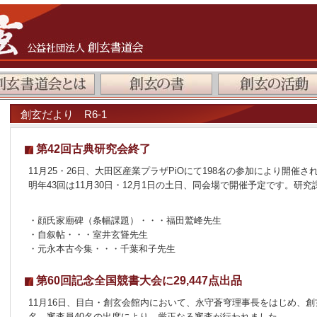
創玄だより R6-1
第42回古典研究会終了
11月25・26日、大田区産業プラザPiOにて198名の参加により開催さ
明年43回は11月30日・12月1日の土日、同会場で開催予定です。研
・顔氏家廟碑（条幅課題）・・・福田鷲峰先生
・自叙帖・・・室井玄聳先生
・元永本古今集・・・千葉和子先生
第60回記念全国競書大会に29,447点出品
11月16日、目白・創玄会館内において、永守蒼穹理事長をはじめ、創
名、審査員40名の出席により、厳正なる審査が行われました。