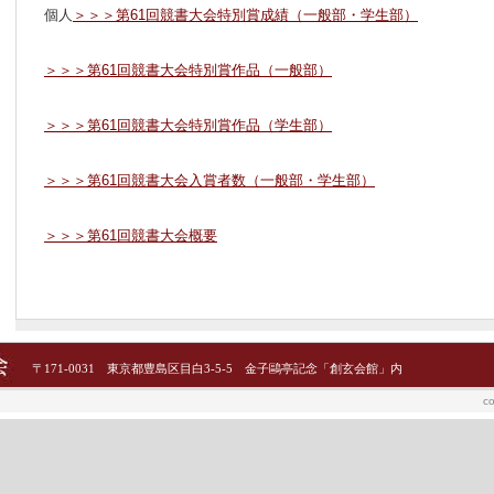
個人
＞＞＞第61回競書大会特別賞成績（一般部・学生部）
＞＞＞第61回競書大会特別賞作品（一般部）
＞＞＞第61回競書大会特別賞作品（学生部）
＞＞＞第61回競書大会入賞者数（一般部・学生部）
＞＞＞第61回競書大会概要
〒171-0031 東京都豊島区目白3-5-5 金子鷗亭記念「創玄会館」内
co