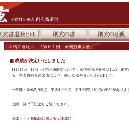
☆結果速報☆ 『第６１回 全国競書大会』
成績が決定いたしました
11月14日、目白・創玄会館内において、永守蒼穹理事長はじめ、創玄
名、審査員44名の出席により、厳正なる審査が行われました。
一般部・条幅2,706点、半紙4,296点、学生部22,710点の出品があり
成績一覧は下記よりご覧ください。
団体
＞＞＞第61回競書大会団体成績