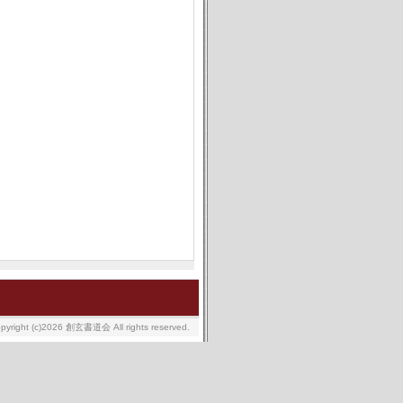
pyright (c)
2026 創玄書道会 All rights reserved.