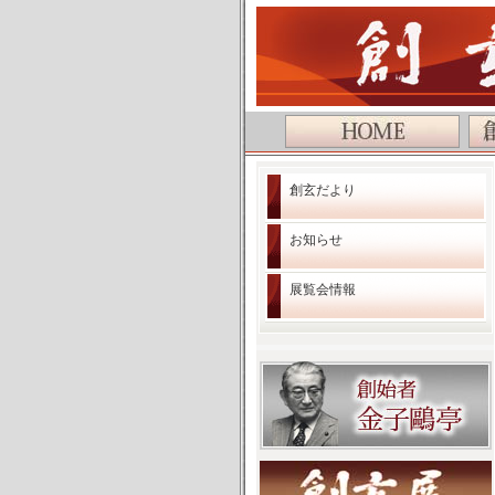
公益社団法人 創玄書道会
創玄だより
お知らせ
展覧会情報