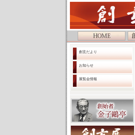
公益社団法人 創玄書道会
創玄だより
お知らせ
展覧会情報