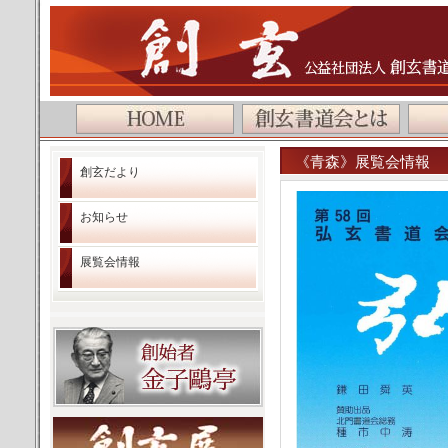
公益社団法人 創玄書道会
《青森》展覧会情報 
創玄だより
お知らせ
展覧会情報