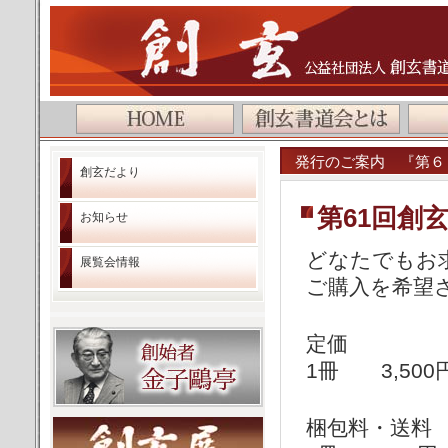
公益社団法人 創玄書道会
発行のご案内 『第６
創玄だより
第61回創
お知らせ
どなたでもお
展覧会情報
ご購入を希望
定価
1冊 3,500
梱包料・送料