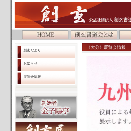
公益社団法人 創玄書道会
《大分》展覧会情報 
創玄だより
お知らせ
展覧会情報