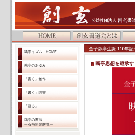
金子鷗亭生誕 110年
鷗亭イズム・HOME
鷗亭思想を継承す
鷗亭のあゆみ
「書く」創作
「書く」臨書
「語る」
鷗亭の書法
ー石飛博光解説ー