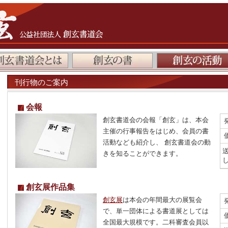
刊行物のご案内
会報
創玄書道会の会報「創玄」は、本会
主催の行事報告をはじめ、会員の書
活動なども紹介し、 創玄書道会の動
きを知ることができます。
創玄展作品集
創玄展
は本会の年間最大の展覧会
で、単一団体による書道展としては
全国最大規模です。二科審査会員以