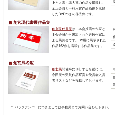
上と大賞・準大賞の作品を掲載し、
全正会員と一科入賞作品画像を収録
したDVDつきの作品集です。
創玄現代書展作品集
創玄現代書展
は、本会推薦の作家と
本会会員から選出された選抜作家に
よる展覧会です。 本展に展示された
作品162点を掲載する作品集です。
創玄展名鑑
創玄展
開催時に刊行する名鑑には、
今回展の受賞作品写真や受賞者入賞
者リストなどを掲載しております。
＊ バックナンバーにつきましては事務局までお問い合わせ下さい。