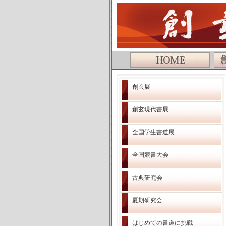
創玄展
創玄現代書展
全国学生書道展
全国競書大会
古典研究会
夏期研究会
はじめての書道に挑戦